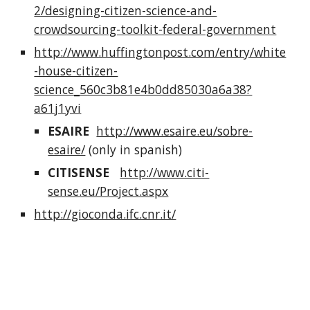
2/designing-citizen-science-and-
crowdsourcing-toolkit-federal-government
http://www.huffingtonpost.com/entry/white
-house-citizen-
science_560c3b81e4b0dd85030a6a38?
a61j1yvi
ESAIRE
http://www.esaire.eu/sobre-
esaire/
 (only in spanish)
CITISENSE
http://www.citi-
sense.eu/Project.aspx
http://gioconda.ifc.cnr.it/